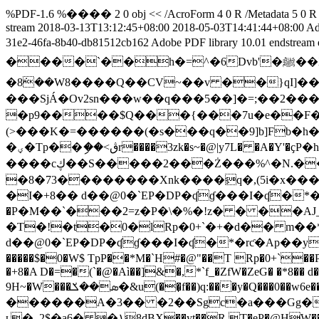
%PDF-1.6 %���� 2 0 obj << /AcroForm 4 0 R /Metadata 5 0 R /Outl
stream
2018-03-13T13:12:45+08:00
2018-05-03T14:41:44+08:00
Ad
31e2-46fa-8b40-db81512cb162
Adobe PDF library 10.01
endstream
����`��
�8ܿ��W8����Q��CV~��v ��}qI]�����Z/��ѩ�x
���SjÁ�Ov2sn���w��q���5��]�=;� �2���)~2�ۖLJ٤�3Y;��X��i�s�| �9�-�������U�VwN]�M�k
�p9����$Q���{���7u�e��F��j�[��׃S�~㹀JM�83
(>���K�=������(�s���q��9]b]Fb�h�vn�%��e�p� f�V��ڋ�u�,6|~�Z
�ؠ�Tp��ި��<ڨr����3zk�s~�@|y7L� �A�Y'�ҫP�hk�4�ԧ�|
�S�����2���Ż���%^�N.�����vI������ז��n,VymF
����cڮ�
�8�73��������Xnk����ٍq�,(5i�x���@��o�x0��
�I�+8�� d��@0�`EP�DP�ʠɠ���I�ʠ�
�P�M��`���2=z�P�\�%�!z� � ��AJ_T��K�
�T�!�t�0�lRp�0+`�+�d�� m��
d��@0�`EP�DP�ʠɠ���I�ʠ�*�rƈ�Ap��y0C�ɠ
�����$�0�W$ TpP��*M�`H#�@"��T Rp�0+`��P<.���Fq�ۍ�ڈ$� � nD!\�o"�� ��Z��)U�F$R�nD!��F$Rp�0
�+8�A D�=�(`�@�Aì��]&�,*`f_�ZfW�ZeG� �*8��
9H~�W���ܣ��ݎ�&u(��̩f��)q:���y�Q���0��w6e��߲f�����z�r&s^Jy�CΘ�x�Ъ|��ц�� ���)s�y%(g�ѣ@O����ޯ@i�-
������A�3�� �2��Sgc�a���Gg�
ʟ�_2$�a6� �١8dBX��yt��R T�eP�@HW��I�+`�H��)U���FP�DH3�@2��aV� *�١��T��\=�PnC߱$�