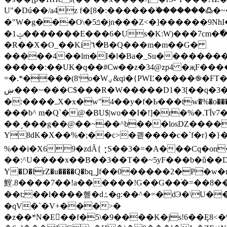
U"�Dú��/a4z f�[8�:������ۧ�������߷�~
�"W�g���O\�ݿ5�jn���Z<�]������9NhI���f��x��� q(PZ��6���N�x�!
�1ݓ�������E���6�Us�K:W)���7cm�߯��Ga��^�UZ�W_̤�2#��a�}�`���>;*(ݾV���H_bt�M7=;��
�R��X�O_��Ki٦�B�Q���m�m��G�
�����4��lm�I�l�Ba�_Su��������uv~��
�����:��UK�q��#Cѡ��z�34@zp4 �җF���
=�.*����(8יo�Wؠ&qi�{PWĽ�����֎�FT��Cq=a�Y��@p��sH�*"���w�a���8���� 9<[<�:m��?�I-�ڗ9���i-
ښ���~���C$���R�W�����D1�3[��q�3�FjXE"7sg�,�R � �mP������[� �gU��-��9�G&�k�p��xZ�;|۠�>�j�:�pQ�/
�:����ߺX�x�w"4��y�f�Ь���tw�%�o���Ju�Mϙ7r`a�BQ�K˨��L��̆[��3�9]P�P��g�l��h�s�v���9��v����ЦC�O���z�k��7��L��������B�p@��:���_���,&�B��
���b^ m�Q`�@�BU$|wo��I�!]�r�%�.TĪv
��˼���g��@��~��^b���losDZ����2
Y8dK�X��%�;��c>�킏����c�`f�r}�}����x�O
%��i�X69�zdȂ{⢐S��3�=�A���Cq�on
��:^U����x��B��3��T��~5yF���b�ǔ��
Y�D�lrZ�u����Q�bq_Ϳf��0�����2�P
鰘.8����7��!a������!G��G��֜�=��8��
�qV�`�V+���>�
�z��*N�E�َ�f�5\�9����K�js!6��Ę8<�%�{�