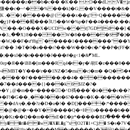
��i���z��b�c�� �K�� .Ͽ��dLV�ʝm���
x}x,�&慊��c�~^��%���k]�G;��V����t�&
�Ğ��kK .��}�����@{ ��
�x��g'!=Q������
3��̪ƹ}F���䫸���ӞU5��W�%р�F��4����:�
��3߸��X}8�����W�8�����Sⶫ�]�
>�W,|��F�ư'f8g`�����1�������"�
;��xI�!�r���9�J���#�g<1�&◤ML.
ep�Я��\BB�[m���Rq4�t�ϝ�\왂E�z���8�
L���'�F�����;��4� ���������
7��d����{}���k6$JZ�?�
g��_:��^
F���F!�G��_��J��t�6?���v�K�-�!��W
��L�@�@�=��Y�8����Q�=H{s�����b�
Ry��ri�4�wJ�X�L�g`ʺx[O2T�1+Cѯ:� S�
����19a/�&��t��M�a�����}�`i}�;=��