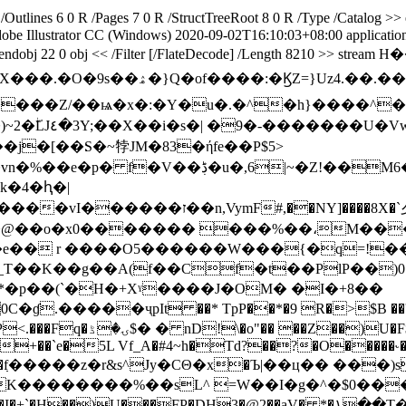
ines 6 0 R /Pages 7 0 R /StructTreeRoot 8 0 R /Type /Catalog >> 
obe Illustrator CC (Windows)
2020-09-02T16:10:03+08:00
applicatio
 endobj 22 0 obj << /Filter [/FlateDecode] /Length 8210 >>
�.�O�9s��ۿ�}Q�of����:�ϏZ=}Uz4.��.��f��קO����}yz�����E}
h�=^�6Dvb'�ﷺ��X��
�:�Y�u�.�^�h}����^� S�>�s �ΌA]��g�ݬ�?�t
*.� ���A#
�ήfe��P$5>
!��M6�v.����*I����6����K;���}
#,��NY]����8X�`夕�S�.[&%H]��D
����� ���%��،M����F�ݪ ���(`�H�+Xˠ����
*�e�� r ����O5������W���{�q=!�
�g��A(f��Cf�t��PlP��)0 ��F1�`à
*�p��(`�H�+Xˠ����J�OM� �I�+8��
.�����ҷpIt ��* TpP��*�9 R�>$B ��'�d
+`7"�*�|��� �9P�e�p�=
 d�+��`e�5L Vf_A�#4~h�Td?��?�O�����˞�
K��������%��sL^ =W��I�g�^�$0��