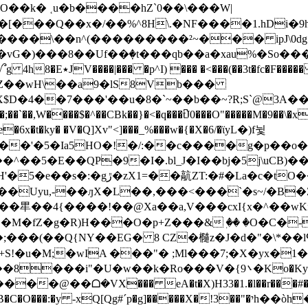
�O��k� ˱u�b����hZ`0��\���W|
m����\��n^(���������²~��� ipJ\0d
vG�)���8��Uf��ٜ�t���qb��a�xau%�So��
V����|��� �p^I) ��� �<���(��3t�fc�F�����
Z��wH\��a9�lS8Vb���
4��7���'��u�8�`~��b��~?R;S`@3A���2�2
�`��,W����$�^��CBk��}�<�q���t͆J0���O"�����M�9��
�6x�t�ky� �V�Q]Xv"<]���_%���w�{�X�6/�ϊyL�)f뉯
�Uyu,-��ԓX�L��,���<���`�s~/�B�Z
�fZ�g�R)H���O�p+Z���&ٖ �� �O�C�-
���(��Q{NY��EG� 8 CZ�㰐z�J�d�"�\*��lԳ�
{9܌�Ko�Kyc_���/7�޵/h�M����{��{f����Mzmo�w�M���
�@��ᗝ�VX��� eA�t�X)H33�1.�l��r���#�"F��ə}
�g]�����X�!3��"�יh��òh�⬥���?bO�_7���{X�v�F����EV�@��