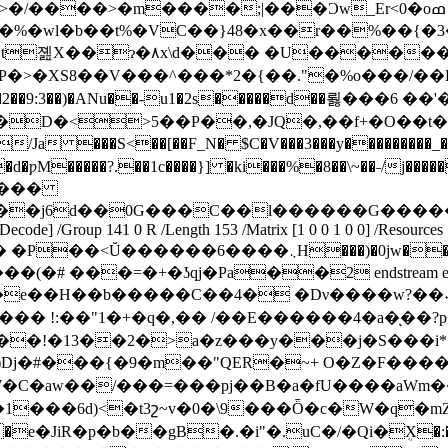
��R����Ĺ��g�� ��E �RE�P
�^���*2�{��."�%o���/��R����^߀��2�$RC9b�;�H�
.�D�<>5��P��,�JQ�,��f+�O��t�
���d�ƿM�����?.��1c����}] �ki���%�8��\~��˗
����
d��0G���C��l������G���������{�
teDecode] /Group 141 0 R /Length 153 /Matrix [1 0 0 1 0 0] /Resourc
��܆H���)�0jw�����]��{�$��ф���)��ɒ. �,�_Xm8R
�+�ʖqj�Pa��2 endstream endobj 45 0 obj << 
�����C��4� �Dν����w?��˖���q�����ٻ�#g��G
O��J��� !:��"1�+�q�,�� /��E������4�a�ͅ��
��!�13��2�>a�z���y���j�S���i*�
�)Dj�#���{�9�m��"QER�~+ O�Z�F����
W�C�aw��/���=���pj��B�a�fU����aWm�
��6d)<�t3շ~v�0�\9���Ȫ�c�W�q�mZ֖
e�JiR�p�b��gB�.�i"�.uC�/�Qi�ܴX�:�B�� 