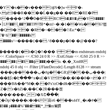
ܕ�YS����!
�I����S�BDIZ�M,��q ,�7��GJ�V���Ƭ���B�Q(���y�2��9:3��)�ANu��-u1�2s�����d��뢿���6 ��'�׀L��˾�� ��TP㤒*�m!~�:�1��Wa��
6?뫱
�Q9� � �R�<���?Ӕa:*�|
/j���������ӿ^>����{��.^8���p�0� �@���?
h�Q�!\��� \3�m endstream endobj
es << /ColorSpace << /CS0 24 0 R >> /ExtGState << /GS0 25 0 R >>
/Filter [/FlateDecode] /Length 8128 >> stream
R)|�;��ٻ���|
?p��鮭֫c�Է���^x�uĽ�V13��;�I��8�>ɿ� #?
��B&��*M�;�:�Px'rzO�d&�0��O\!
Z�:v�hZi�,��Ϲ�2R���콌
���\���x`͖J�XՇ���|
�Ӛp?����c�i�k亩e6 ���s44Y_�s�#�
p���s�%"��t���[*_�m!�膶