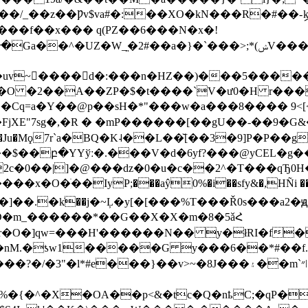
��/_��z��Ƿv$va#�:��XO�kN���R�#��-
��d�:���n�HZ��)���5�����7�ܜs�w�XGJiD
�O �2��A��ZP�$�t����`V�ư0�H r���z
7��$��բ�YYўː�.���V�d�6yf?���@yCEL�g�
c�0��|]�@���dz�0�u�c��2^�T��
�qЂ0
�ׁ��IyP;���aŷ0%�i��sfy&�,HÑi ��`y�
�]��.�kׂ��j�~Ļ�y[�[���%T���Ř0s���a
D�m_������*��G��X�X�m�8�5ǎՀ
�w�r�O�]qw=���H'������N�� y�łRI�f
nM.�ƾw1�����G y���6��*#��f.S
�
^�X�OA��p<&�tc�Q�nҍC;�qP�J�m`t3co�