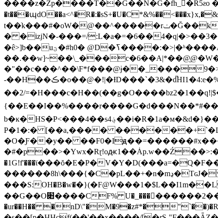
����z�Zp����Ť��G��N�G�fh_􏤱�R5ƨo �
�t���պdO��a<^�R�:�sS+�U�C*&%��<���
t��ׁk���#�oW�@�
�^�����rݖ
� �izjN�-���=/:L�a�=�6��4�q|�>��
�ê>]b��uؾ�#h0� @D�ߖ����:�>|�ʰ����A��-�O���X�UCDw� �r[7GD[d��] ���+�W��^7m
��.��w]~��\_���c�6��A|*��@̫@�W
�"��c���^��\F*f���@ɉ��_���9�
-��H��ڪ�o��@�!|�ƗD���`�3&�d̚HI1�4:e�%f?�� 3�T�0�a���r?��/�W��0�c�/"� �P�(FF�$�U�/
��2/=�H���c�H��(��g�O����bz2�1��q!| $�
{��E��I��%����r����G�d���N��*#��0
b�ĸ�HS�P<���4͘��ѕ4؋��i�R�1a�м�&d�}��4MΒT�Y���\r��1NZ�5�ma�c|�m� �Q�5���6�Ȳx��S�労%`����M'�*n��u挕
P�1�:� [��a,���� ������+`�
�O�Ƒ��y�� ��F0�Iԭ��=������#x���
�#�p��>�Ywx�Rɽ!oԫ1��Ȧp.w��Ź��>:��Yٶ@�m��=����񂍰�^D禡���`�ä���ϵ��?xh�JR9C��#�ۨ�5���� g��5�
�1G!f'���ϊ���ŏ�E�P�V�Y�D(���a=�Q�
������8h\���{�C�pL��+�n�mڍ�TɢJ� ��dAҷ�,��?z�D�a�!� �D[]����:*������!�^Щ��@S�*���Z��2Hs픰
���S:OH�B�w�ֹ�}(�F@W���1�$L��I1m
��G��O׊����CF% U�_���򽾔������2��|ɟ�Kz��Q��m��nE�E�jr*�����BD߰��� ����t?�H����Q.��ǩ}
�ur��H�� �nD\"�M�9�z#*�"`��)�
�s��[p�HHcf(��'��x����/[�rS-"F���ǞZ