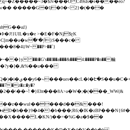
1UIL�x�e >�E�F�Nʄ$ƹK
�P>��`}
�i�G's��I��a���&���4:����P�n��輪
�2�?y�]�,&%��u���
�S�elŋu@P9���L��:D��[���$}
���7�z�z:�y�?
O�K���z��wuŀ�����d��&���!
яD�h��}9�4�\�b���;R6;�IK�zBP���N{6