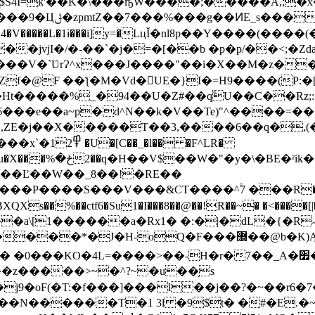
N̘$S4I=k'��K�\���ҧW����;�����A,;
�!���޼6�FSFUU)斨̫
L�1ɨ���i]y=�LцĬ�nl8p��Y����(����(�1�.k\]T�X@'Ω�ߪ6�
jvjI�/�-��`�j�=�[��b �p�p/��<;�Zda
Zf�@F ��ƪ�M�Vd�UE�}I�=H9����(P:�
�Ht�����%_�94��U�Z#��qؖU��C��Rz
�_6���e��a~p�d^N��k�V��Te)"^����
�,ZE�j��X�����T��3,����6��q�,(�
�� �F^LR�
�f��28CE�΍? 
���Ľ��W��_8��!�RE��
�ctf6�Su1�I���8��@��!R��~� �<����[|���^eڐ������d@���7
��,�JQ%�QH�b+CO��_T��^)��:6�|c��J�ܘ�DQ���(�}P�*&V}
=����>��-H�r�7��_A�׿�P����כ�.��r�����<�
�oF(�T:�f���]���l��j��?�~��r6�7
N������T�1 3l �9$t� �#�E.�~