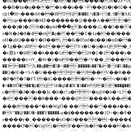
�6x]���JG>�H�)�0���l�Jv�ZF+\
��B�im�̖q��� �ie��a��`>��ljQ�(�02�-���9�Цݪ�zpmtZ��7���%���g��ͶE_s���3��7T����*�
cբ1�H=���d®��ИTQ�t��E^(�[�+ i�; 9��AK4�V�����
�cqe���8�MZ�������]2���A�����
���]�]�2/6�ȶ�pح���44�e���,G,��5�����V�`ƲrɁ^x���J����"��i�X��M�z��Sc�5�Btm�1(J, ���G�9ee����p�� �㰐
z�R�d�$�4�e6ֳ�q����T�1a���i̒���
oH�abQ���Y�Ĳ��_�K�05nd�z��)�mlI�
�Tg��c;đD=�trf���7Yл�U�))�ivQF
�c肷k+�ldI��k���1z��2#�].�}���y
�����i\+tV_�#v�}�m0���=V��_������x`�߾12 �U�[C��_�l
��3���7 S.��q���5�+)�������ƾ��7�a� 6�U��gu�X���ځ�%2��q�H��V$��W�"�y�\�BE�ˀik�����R�����jB7U
��Q�H\�=!vA�U���|�/��V��R�
�P��7�FT1�tG������~ר=�+r�8�T���P����S���V���&CT����^֒7 ���R�R���weI.H���r��&u��
�+��0fŎ���'�jr�Q"rH�q6�\�Ɓ`�3��WJ�f����̲��BXQXs��%�
c��J�\�s��Jo �lr�r?ߏ�^�n@#�h�=L��a\[1������a�Rx1� �:�|�dL�{�R˶;Rx�io^5�D?
�#�����8���<���@����X��o����*�J�H-oQ�F���޽��@b�K)Ą�sބ����\X
���#f���*�h�WgŎ� �� \�� ���4��z� �0���KO�4L
�V"��@��O�~���Y�����-џ�ʧ�����/��}D<�c�ߦ��z�����>~�^?~�u��֥s
s����ӻ�_������oO�O����>�����j9
����Ơ��O@;�6F��&������&��