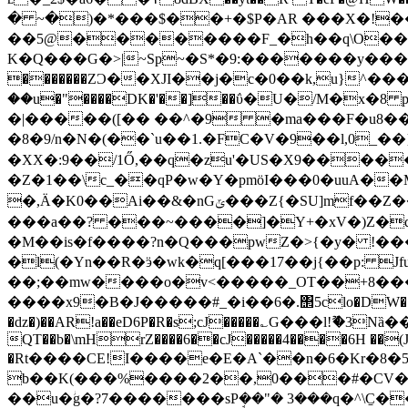
� ~�)�*���$��+�$P�AR ���X�!��
��5@��������F_�h��q\O��
K�Q���G�>|~Sp~�S*�9:�������y���[ ��gG���&��0���
�������ZϽ��XJI��j�c�0��k,u}^�
��u�"����DK�'��]��ΰ�U�/M�x�8 p���A��pl�B<�y��ڂc�/O��"�h
�|�����([�� ��^�9 �ma���F�u8��h������ӧ�~�?ھ|���{w
�8�9/n�N�(��`u��1.�FC�V�9��l,0
�XX�:9��/1Ő,��q�zu'�US�X9���
�Z�1��\c_��qP�w�Y�pmöI���0�uuA�
�,Ä�K0��Ai��&�nGݶ���Z{�SU]mf��Z��e��ڏ�������?�������w��Ô���Հ���o���Wɾ:쟶�ӛ�}��}�?}���v���
���a��? ���~����]�Y+�xV�)Z�
�M��is�f����?n�Q���pwZ�>{�y� !����Z�څ��p�a���~?�R���������v�#_�P�����n��q�h`+S׺�}
�l(�Yn��R�ӭ�wk�q[���17��j{��p: 
��;��mw����o�v<�����_OT��+8��
����x9�B�J�����#_�i��6�.΢5clo�DW��|K��@�
�ǳ�)��AR!a��eD6P�R�s;cJ�����؎G���l!ޫ�3Nȁ���^��Qi��iZ|T/8 
QT��b�\mHrZ����6��cJ�����4����6H ��
�Rt����CE!I����e�E�A`��n�6�Kr�8
b��K(���%����2��,0���#�CV�
��u�ؗg�?7�������sPܱ��"� 3���q�^\C̠