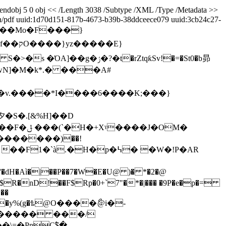
endobj 5 0 obj << /Length 3038 /Subtype /XML /Type /Metadata >>
n/pdf
uuid:1d70d151-817b-4673-b39b-38ddceece079
uuid:3cb24c27-
 stream H���Mo�F���}
�rZtqƙSv!�=�St0�b昴
J�OM�
�������)��!
.�H�p�߆� �W�!P�AR
H�Aì�|��P��7�W�E�U@ )� *�2�@
��
����� ���/