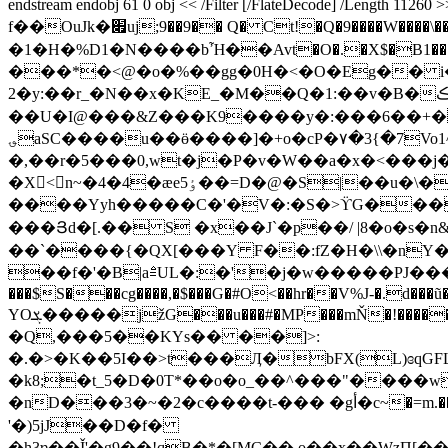
endstream endobj 61 0 obj << /Filter [/FlateDecode] /Length 11260 >> stream H��W[o��~ׯ�G{1g�C X�7�`
f��
OuJk�׏uj;9��9�� Q� Ct!�Q�9����W����\�����(����t0 %�$L�>��2 U�<[�$3狇��z�_���RF��w�� �����G�l)�0�< 2}�(���
�1�H�%D1�N����bἮ��Avt�O�.�X$�B1���M�
���*�<@�o�%��gg�0H�<�O�Eg�� i�
2�y:��r_�N��x�KE_�M��Q�1:��v�B�ڪc_n��k���\V�* w�喁��+T�&0ջ�l��V��uhG��aź}
��U�I@���&Z���K9����y�:���6��+��
؈aSC����u��ӫ����]�+o�cP�۷�3{�7Vo1^<��G�0�2��m�[V�8z�0x|h���� ��m��C[m��a�w߯�'�ݴٳ}S���c�
�,��r�5���0,wt�j�P�v�W��a�x�<���j���
�X<n~�4�4�æeٶ5��=D�@�S|��u�\��P�<���A�ׇ�p������i�j5
����Yyh�����C�'�V�:�S�>ϔG�����
���Յd�[.�� S �x��J`�p��/ |8�o�s�
��`����{�QX[���Y F��:fZ�H�\\�nY
��f�'�B|a≜UL�:�'�j�w�����PJ��
���$S���cg����,�$���G�#O<��hr��V%J-�.d���ũ��
YOܮ�����jžG���u���#�MP���mŇ�!������9�s���p"(gBl��W���3��)u��R׉<�y0oE�=a��K�2��\��~ۘ! �}Eht���8A>a�W�;�(���_WW(&
�Q,���5��KYs�� ��]>:
�.�>�K��5I��>t���Ӆ�bFX(L)ɞqGF
�k8;�t_5�D�0T*��o�o_��^���"����w
�nD���3�~�2�c����t-��� �gأ�c~�=m.����d�0�ZG�F��"��IӢݞ����TN�擱�P6��G.*RV>��X���� L�KN/)��=�%G�a�$��
'�)5jJ��D�f�
�h3ƿ��Ǐ'�g9��!qB�*�[MC��,o��x��WzΠ[��([׵f���*4�J�ƙ�=�+%>��K+}F�m��_͟����ml6�j����.������K�D�X�d�Ɣ��b