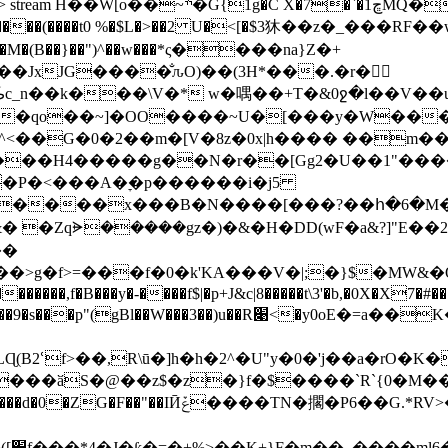
�1ڇMQ�q+�Z�����~3�$Jv���O C49sΙs�s����eo?
(B��}��")^��w���*ς����na}Z�+
�JxJG����̐ԉO)��(3H*���.�r�
qo��~]�OO����~U�[���y�W���Ϸ�J!
H4�����g��N�r��[Gg2�U��1"������8�ט4W~�
��x���B�N����[���?��հ�6�M�~��}y �
n&� �Zqᗓ�����gz�)�&�H�DD(wF�a&?]"E�
��
��>g�f>=��
�f�0�k'KA���V�|;�}$�MW&�Q�)�i�ي��y6�⦦���ues��cL�l�Է�S��u�C�+���6��E�I��d��r�𔎇�;��3��=�Ă�ҹ��k(�c��w���u*�vҒ�FYP����p<��1�������x�o��o�hl�`
�����,f�B���y�-����f$|�p+J&c|8�����t\3'�b,�0X�X7�#�
LɊ(B2ՙf>��,R\ū�]h�h�2^�U"y�0�'j��a�r
���ӑS�@��z$�z�}f�$����`R`{0�M��
ֳ�h