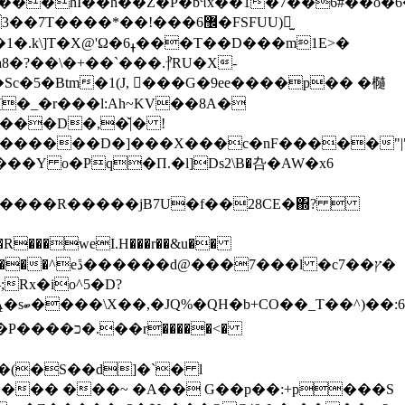
�x���hI��h��Z�P�b૧x��1�7��6#��o�
��T��D���m1E>�
8�?��\�+��`���.⳨RU�X-
[�_�r���l:Ah~KV��8A�
;:���D�
,�̌|� !
=��������D�]���X���c�nF�����"|
��Y o�Pq�Π.�l]Ds2\B�叴�AW�x6
���l �cץ��7�
�(�S��d]�`� l
��� ���~ �A�� G��p��:+p���S