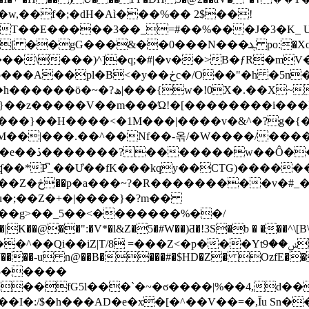
w,��f�;�dH�Aì���%�� 2$��!
T��E�����3��_=#��%���J�3�K_ 
N���ܔ po:�XooJ����� ��t6B1w�c�/���~���R1/u
����\���)^]�q;�#|�v��>B�ƒR�mV
 �5n�9X�m��%U�>�8�R�c��p,@�֝G˨y��
�!0X�.��X~����4-
_��}��z�����V��m���Ώ!�[��������i��
����}��H����<�1M���|����v�&^�?g
�M��|���.��^��Nf��-옦/�W����/��
ʠ��*P͆_��Ư��fK���kqy��CTG)����
�N�}��|�2NBh
Jfu�;��Z�+�|����}�?m��
��g>�
�_5��<�������%��/
�":�V*�l&Z�5�#W��)Ƌ�!3S�b � ���^\[B\��hT�
=���Z<�p���Ytݭ��9���[W�ia�s4m��)�t{z� H�˥^�`�_ �
(J����-u n@��B����#�$HD�Z� OzfE���v
�5�����
��fG5l���`�~�ϭ����|%��4,d���
���I�:/$�h���AD�e�x�[�^��V��=�,Ĭu S