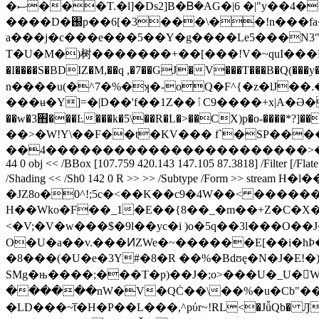
�ސ���Τ.�l]�Ds2]B�Ᏼ�AG�|6 �|"y��4�>�/����>�m����;|���Ɔw_Er<0�oߘ
����D�֐p��6[�3���\��!n���fa�%�wl�b��t%�VC��}48�x��r��%��{�3�Y'�x��v���}ɸN�]w+F�-
a���j�c���e���5��Y�g����Le5���N3"t졢X��ɂ�٨x\d��� �U������.ɲf
T�U�M�)树�������+��[���!V�~quI���P�>�XS8��V��
n����u(�^7�%�ʞ�-oQ�F^{�z�lJ��
���ʉ�Y]=�|D��'f��1Z��ٱC9����+x|A�Ә�/Ja ���S<��[��F_N� $C�V���3���y���������_�7�^h �������k
��w�3֋���Ŀ���k�5\��R�L�>��CX)p�o-����*?]
��>�W!Y\��F��t�KV��� f`�SP��
��4�����������������������>��j6
44 0 obj << /BBox [107.759 420.143 147.105 87.3818] /Filter [/Fla
/Shading << /Sh0 142 0 R >> >> /Subtype /Form >> stream H�l�� �P��<Ŭ������6��
�JZ8o�0^!;5c�<��K��c9�4W��< ��������(�# ���=
H��Wko�F��_1�E��{8��_�m��+Z�C�X�e��H��b
<�V;�V�w���$�9l��yc�i )o�5q��3l���
O�U�a��v.���ͶZWe�~������E[��i�hÞ
�8���(�U�e�3Y#�8�R ��%�Bdʊę�N�J�E!
SMg�њ����;���T�p)��J�;o>���U�_U�
������nW�V�QĊ��\��%�u�Cb"��1�
�LD���~t̅�H�P��L���,^pύr~!RL<�JǚQb� Ԓ�