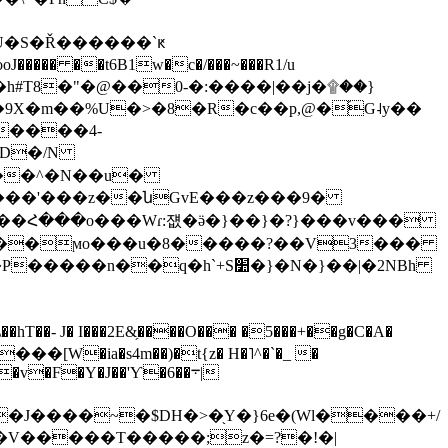
U�S�Ř������`ԟ
�h#T8�"�@��0-�:����|��j�۩��}
�D�/N
�{��^�N��u�
����'���z��նGvE���z���9�
���ϻo���u�8�����?��V3���
�- J� I���2E&̗����O��� �5���+��g�C�A�
�F�Y�J��'Ƴ�6��܋|
J����~�$DH�>�֖Y�}6e�(Wl����+/
n��V�����T�����;z�=?�!�|