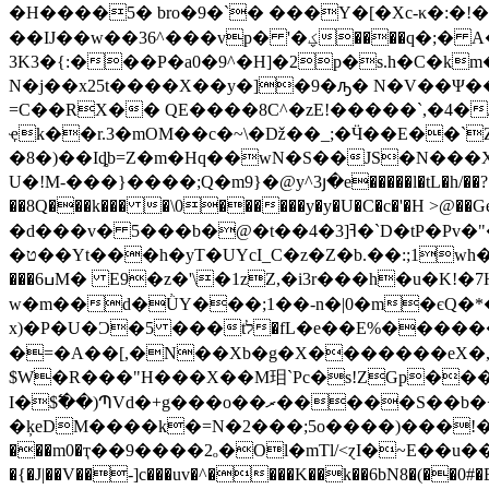
�H����5� bro�9�`� ���Y�[�Xc-κ�:�!
��IJ��w��36^���vp� '�ؼ����q�;� A�[���Q��x�/��%^8H\.�NF����1.hDi�9h�1��#hL-
3K3�{:���P�a0�9^�H]�2p�s.h�C�k
N�j��x25t����X��y�]�9�ԡ� N�V��Ψ��
=C��RX�� QE����8C^�zE!�����`,�4
�/՞g 4h8�E٭J
ҿk��r.3�mOM��c�~\�ǅ��_;�Ӵ��E��`
�8�)��Iȡb=Z�m�Hq��wN�S��JS�N���X$D�
U�!M-���}����;Q�m9}�@y^3յ�e�����l�tL�h/��?�;�
��8Q���k��� �\0�
�����y�y�U�C�c�'�H >@��Ge
�d���v� 5���b�@�t��ߔ[3�4�`D�tP�Pv�"��'�5�Ia5HO�!�/:��c����g�p��o�b)�x!��}�
�ט��Yt���h�yT�UYcI_C�z�Z�b.��:;1wh��^��5�E��QP�9�I�.bl_J�I��bj�5j\uCB)���nV��u��R���[֘�Y#��*�(���i���9���drt��3n�4���Ā�V6f[�X���6Z�rb�$����a�v"Z�t����������rg���Q�Ĳ���K���|
���ߎ6M� E9�z�'\�1zZ,�i3r���h�u�K!�7H'�5�e��s�:�gڙ�zX1=��髚ZT:�#�La�c�tO��nUr=�6�,���3d�CI�2�
w�m��d�ǛY���;1��-n�|0�m�єQ�*�
х)�P�U�Ɔ�5 ���tל�fL�e��E%�������㽚��4{����!��@Xa��a,V���cxI{x�^��wKfԔ6h��@F��@��X�N-���z�K\�
�=�A��[,�N��Xb�g�X�������eX�,�M
$W�R���"H���X��M㺺`Pc�s!ZGp���;
І�$߱��)ՊVd�+g���o��ރ�����S��b�+S!�u�M;�wIA ���"� ;Ml���7;�X�yx�1�d S�F��7�\�݋-k��6�N�c�;}
�ķeDM����k�=N�2���;5o����)���!��8���i"�U�w��k�Ro���V�
���m0�ҭ��9����2ₒ�Ol�mTl/<ɀI�~E��u����
�{�J|��V��-]c���uv�^����K��k��6bN8�(��0#�B�C�O���:�y -xQ[Qg#ˊp