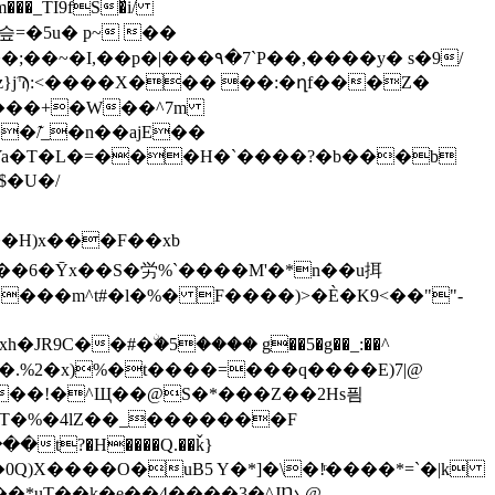
_TI9fS�ͮi/
�슾=�5u� p~ ��
;��~�I,��p�|���۹�7`P��,����y� s�9/
�z}jϠ:<����X��� ��:�ղf���Z�
�/͊_�n��ajE��
�Ya�T�L�=���H�`����?�b���b
��Η)x���F��xb
��m^t#�l�%� F����)>�È�K9<��""­
�.%2�x)%�t����=���q����E)7|@
�T�%�4lZ��_�������F
s�7V�0Q)X����O�uB5 Y�*]�\�!ͬ����*=`�|k
*uT��k�e��4����3�^JŊܥ@-