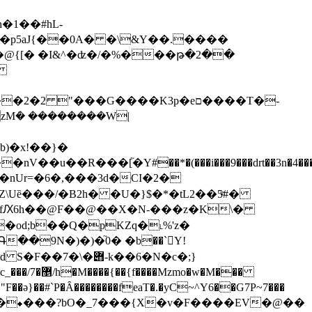
g�p5aJ{��0A� �\&Y��.����
�@{[� �I&^�ʣ�/�%���թ�2��
 "���G����K3p�eם����T�-
\�xzM݁� ��������W|
\Uȅ���/�B2h� �U�}$�*�tL2��5ͫ#�
�od;b��Q�pKZq�˪%'z�
�9N�)�)�֘0� �b��`򾖁Y!
��#`P�Ȃ��������feaT�.�yC~^Y6��G7P~7���