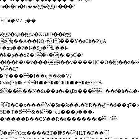
ިkm�i�m�G���((1���?
��(}
q��A��[?Q<1 ���Y�aCh�P}jA
��L?
H�[Y����]��q@�&�V
?
x ���eH������G�k������;Fׄ-
2�ԭ$����N�9z��u�˫�ʐǲ���+��f�ɦ�&�
�[�C�x���W�$#�ӂ��.�YR��@*�$��q7�;
E�T�5&�k�=e񲰟���p���-
�t;��l����혣�dߑ�ɡ:��^�=�dЭ�\U����?�/�3"�l*#e���}��v>~�8J���۽��m`״ǀ�/����B��CӮ��R�a����
��:�_}
���BT�޲Ƽ�)HLT�F��